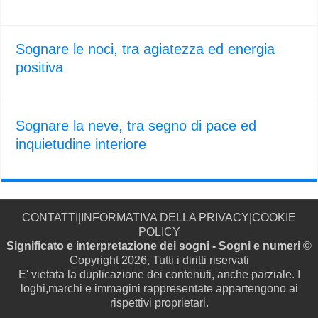
Sognare le noci, tra agiatezza ed energia
positiva
Sognare la neve, tra segno di pace ed
inquietudine interiore
CONTATTI
|
INFORMATIVA DELLA PRIVACY
|
COOKIE
POLICY
Significato e interpretazione dei sogni - Sogni e numeri
©
Copyright 2026, Tutti i diritti riservati
E' vietata la duplicazione dei contenuti, anche parziale. I
loghi,marchi e immagini rappresentate appartengono ai
rispettivi proprietari.