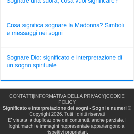
Sognare una suora, cosa vuol significare?
Cosa significa sognare la Madonna? Simboli
e messaggi nei sogni
Sognare Dio: significato e interpretazione di
un sogno spirituale
CONTATTI
|
INFORMATIVA DELLA PRIVACY
|
COOKIE
POLICY
Significato e interpretazione dei sogni - Sogni e numeri
©
Copyright 2026, Tutti i diritti riservati
E' vietata la duplicazione dei contenuti, anche parziale. I
loghi,marchi e immagini rappresentate appartengono ai
rispettivi proprietari.