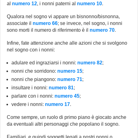
al
numero 12
, i nonni paterni al
numero 10
.
Qualora nel sogno vi appare un bisnonno/bisnonna,
associate il
numero 66
; se invece, nel sogno, i nonni
sono morti il numero di riferimento è il
numero 70
.
Infine, fate attenzione anche alle azioni che si svolgono
nel sogno con i nonni:
adulare ed ingraziarsi i nonni:
numero 82
;
nonni che sorridono:
numero 15
;
nonni che piangono:
numero 71
;
insultare i nonni:
numero 81
;
parlare con i nonni:
numero 45
;
vedere i nonni:
numero 17
.
Come sempre, un ruolo di primo piano è giocato anche
da eventuali altri personaggi che popolano il sogno.
Familiari, e quindi soggetti legati a nostri nonni o