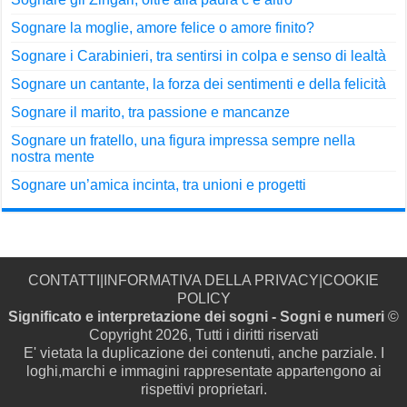
Sognare la moglie, amore felice o amore finito?
Sognare i Carabinieri, tra sentirsi in colpa e senso di lealtà
Sognare un cantante, la forza dei sentimenti e della felicità
Sognare il marito, tra passione e mancanze
Sognare un fratello, una figura impressa sempre nella
nostra mente
Sognare un’amica incinta, tra unioni e progetti
CONTATTI
|
INFORMATIVA DELLA PRIVACY
|
COOKIE
POLICY
Significato e interpretazione dei sogni - Sogni e numeri
©
Copyright 2026, Tutti i diritti riservati
E' vietata la duplicazione dei contenuti, anche parziale. I
loghi,marchi e immagini rappresentate appartengono ai
rispettivi proprietari.