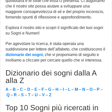
quotidiana e le sfide che essa ci presenta. Ci auguriamo
che il nostro sito possa aiutare a sviluppare una
maggiore consapevolezza di sé e del proprio inconscio,
fornendo spunti di riflessione e approfondimento.
Esplora il nostro sito e scopri il significato dei tuoi sogni
su Sogni e Numeri!
Per agevolare la ricerca, è stata operata una
suddivisione per lettere dell’alfabeto, che costituiscono il
dizionario dei sogni
, che vi proponiamo di seguito e
invitiamo a cliccare per cercare quello che vi interessa.
Dizionario dei sogni dalla A
alla Z
A
–
B
–
C
–
D
–
E
–
F
–
G
–
H
–
I
–
L
–
M
–
N
–
O
–
P
–
Q
–
R
–
S
–
T
–
U
–
V
–
Z
Top 10 Sogni più ricercati in