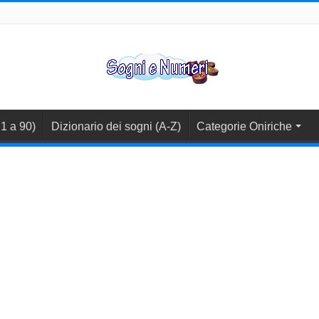
1 a 90)
Dizionario dei sogni (A-Z)
Categorie Oniriche