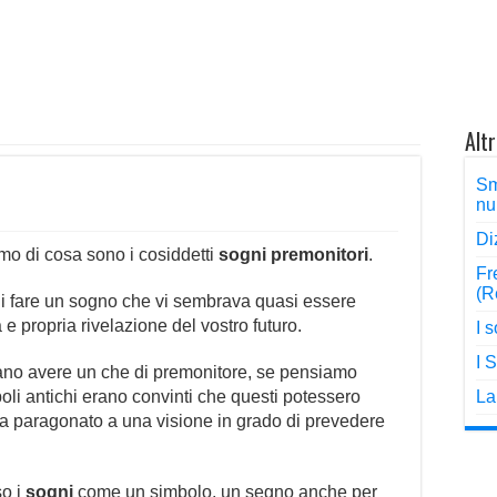
Alt
Sm
nu
Di
remo di cosa sono i cosiddetti
sogni premonitori
.
Fr
(R
di fare un sogno che vi sembrava quasi essere
 propria rivelazione del vostro futuro.
I 
I 
sano avere un che di premonitore, se pensiamo
opoli antichi erano convinti che questi potessero
La
era paragonato a una visione in grado di prevedere
so i
sogni
come un simbolo, un segno anche per