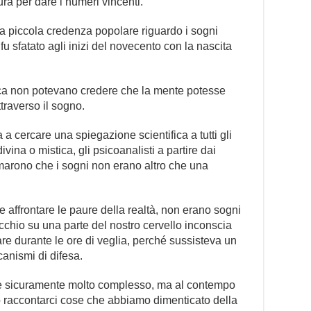
ra per dare i numeri vincenti.
a piccola credenza popolare riguardo i sogni
, fu sfatato agli inizi del novecento con la nascita
poca non potevano credere che la mente potesse
ttraverso il sogno.
a cercare una spiegazione scientifica a tutti gli
ina o mistica, gli psicoanalisti a partire dai
marono che i sogni non erano altro che una
affrontare le paure della realtà, non erano sogni
chio su una parte del nostro cervello inconscia
re durante le ore di veglia, perché sussisteva un
anismi di difesa.
, è sicuramente molto complesso, ma al contempo
o raccontarci cose che abbiamo dimenticato della