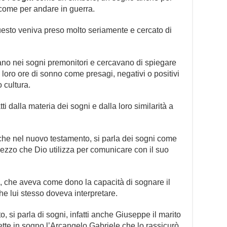
 come per andare in guerra.
esto veniva preso molto seriamente e cercato di
no nei sogni premonitori e cercavano di spiegare
loro ore di sonno come presagi, negativi o positivi
 cultura.
ti dalla materia dei sogni e dalla loro similarità a
 che nel nuovo testamento, si parla dei sogni come
ezzo che Dio utilizza per comunicare con il suo
e, che aveva come dono la capacità di sognare il
he lui stesso doveva interpretare.
si parla di sogni, infatti anche Giuseppe il marito
ette in sogno l’Arcangelo Gabriele che lo rassicurò