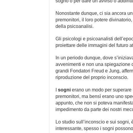
sogno o per dare un avviso o addirittu
Nonostante dunque, ci sia ancora un
premonitori, il loro potere divinatorio
della psicoanalisi.
Gli psicologi e psicoanalisti dell’e
proiettare delle immagini del futuro a
In un periodo dunque, dove s’iniziava 
avvenimenti e non una spiegazione div
grandi Fondatori Freud e Jung, affer
riproduzione del proprio inconscio.
I
sogni
erano un modo per superare e 
premonitori, ma bensì erano uno spec
appunto, che non si poteva manifesta
impedimento da parte dei nostri mecc
Lo studio sull’inconscio e sui sogni
interessante, spesso i sogni posson