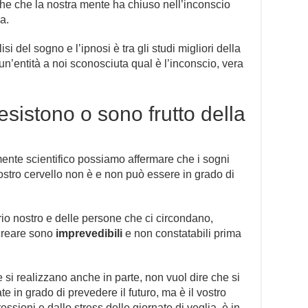
che che la nostra mente ha chiuso nell’inconscio
a.
si del sogno e l’ipnosi è tra gli studi migliori della
un’entità a noi sconosciuta qual è l’inconscio, vera
esistono o sono frutto della
ente scientifico possiamo affermare che i sogni
ostro cervello non è e non può essere in grado di
itrio nostro e delle persone che ci circondano,
 creare sono
imprevedibili
e non constatabili prima
e si realizzano anche in parte, non vuol dire che si
te in grado di prevedere il futuro, ma è il vostro
essioni e dallo stress delle giornate di veglia, è in