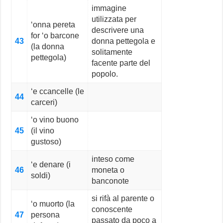
immagine
utilizzata per
‘onna pereta
descrivere una
for ‘o barcone
43
donna pettegola e
(la donna
solitamente
pettegola)
facente parte del
popolo.
‘e ccancelle (le
44
carceri)
‘o vino buono
45
(il vino
gustoso)
inteso come
‘e denare (i
46
moneta o
soldi)
banconote
si rifà al parente o
‘o muorto (la
conoscente
47
persona
passato da poco a