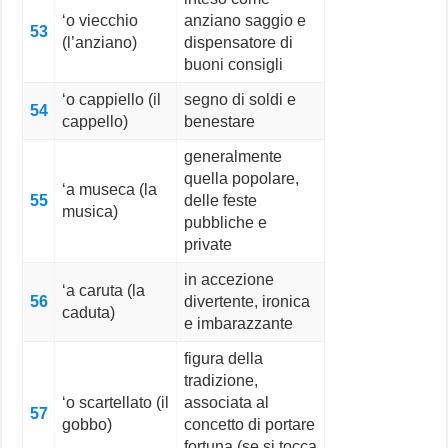
‘o viecchio
anziano saggio e
53
(l’anziano)
dispensatore di
buoni consigli
‘o cappiello (il
segno di soldi e
54
cappello)
benestare
generalmente
quella popolare,
‘a museca (la
55
delle feste
musica)
pubbliche e
private
in accezione
‘a caruta (la
56
divertente, ironica
caduta)
e imbarazzante
figura della
tradizione,
‘o scartellato (il
associata al
57
gobbo)
concetto di portare
fortuna (se si tocca