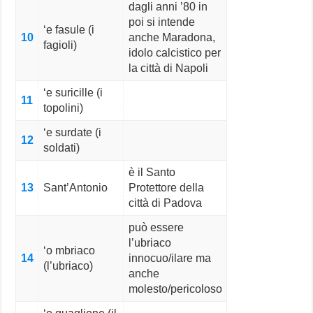
dagli anni ’80 in
poi si intende
‘e fasule (i
10
anche Maradona,
fagioli)
idolo calcistico per
la città di Napoli
‘e suricille (i
11
topolini)
‘e surdate (i
12
soldati)
è il Santo
13
Sant’Antonio
Protettore della
città di Padova
può essere
l’ubriaco
‘o mbriaco
14
innocuo/ilare ma
(l’ubriaco)
anche
molesto/pericoloso