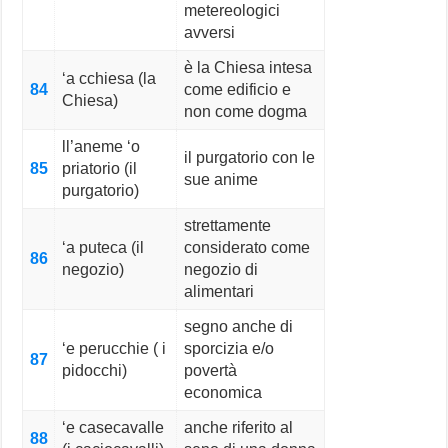
metereologici
avversi
è la Chiesa intesa
‘a cchiesa (la
84
come edificio e
Chiesa)
non come dogma
ll’aneme ‘o
il purgatorio con le
85
priatorio (il
sue anime
purgatorio)
strettamente
‘a puteca (il
considerato come
86
negozio)
negozio di
alimentari
segno anche di
‘e perucchie ( i
sporcizia e/o
87
pidocchi)
povertà
economica
‘e casecavalle
anche riferito al
88