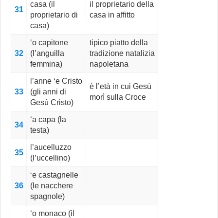
casa (il
il proprietario della
31
proprietario di
casa in affitto
casa)
‘o capitone
tipico piatto della
32
(l’anguilla
tradizione natalizia
femmina)
napoletana
l’anne ‘e Cristo
è l’età in cui Gesù
33
(gli anni di
morì sulla Croce
Gesù Cristo)
‘a capa (la
34
testa)
l’aucelluzzo
35
(l’uccellino)
‘e castagnelle
36
(le nacchere
spagnole)
‘o monaco (il