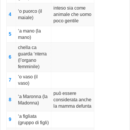
inteso sia come
‘o puorco (il
4
animale che uomo
maiale)
poco gentile
‘a mano (la
5
mano)
chella ca
guarda ‘nterra
6
(l’organo
femminile)
‘o vaso (il
7
vaso)
può essere
‘a Maronna (la
8
considerata anche
Madonna)
la mamma defunta
‘a figliata
9
(gruppo di figli)