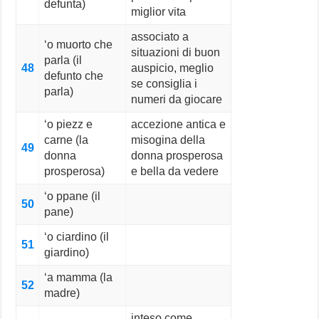
defunta)
miglior vita
associato a
‘o muorto che
situazioni di buon
parla (il
48
auspicio, meglio
defunto che
se consiglia i
parla)
numeri da giocare
‘o piezz e
accezione antica e
carne (la
misogina della
49
donna
donna prosperosa
prosperosa)
e bella da vedere
‘o ppane (il
50
pane)
‘o ciardino (il
51
giardino)
‘a mamma (la
52
madre)
inteso come