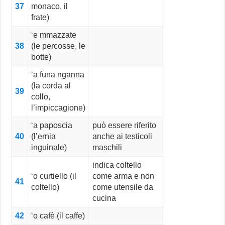
37
monaco, il
frate)
‘e mmazzate
38
(le percosse, le
botte)
‘a funa nganna
(la corda al
39
collo,
l’impiccagione)
‘a paposcia
può essere riferito
40
(l’ernia
anche ai testicoli
inguinale)
maschili
indica coltello
‘o curtiello (il
come arma e non
41
coltello)
come utensile da
cucina
42
‘o cafè (il caffe)