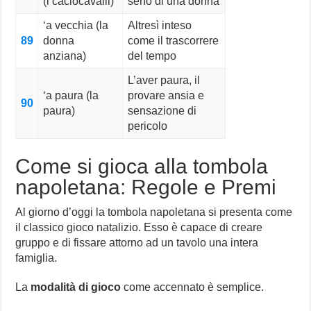
(i caciocavalli)
seno di una donna
‘a vecchia (la
Altresì inteso
89
donna
come il trascorrere
anziana)
del tempo
L’aver paura, il
‘a paura (la
provare ansia e
90
paura)
sensazione di
pericolo
Come si gioca alla tombola
napoletana: Regole e Premi
Al giorno d’oggi la tombola napoletana si presenta come
il classico gioco natalizio. Esso è capace di creare
gruppo e di fissare attorno ad un tavolo una intera
famiglia.
La
modalità di gioco
come accennato è semplice.