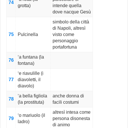
74
grotta)
intende quella
dove nacque Gesù
simbolo della città
di Napoli, altresì
75
Pulcinella
visto come
personaggio
portafortuna
‘a funtana (la
76
fontana)
‘e riavulille (i
77
diavoletti, il
diavolo)
‘a bella figliola
anche donna di
78
(la prostituta)
facili costumi
altresì intesa come
‘o mariuolo (il
79
persona disonesta
ladro)
di animo