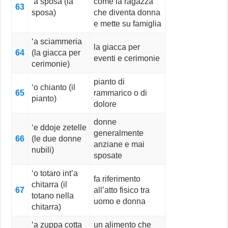
‘a sposa (la
come la ragazza
63
sposa)
che diventa donna
e mette su famiglia
‘a sciammeria
la giacca per
64
(la giacca per
eventi e cerimonie
cerimonie)
pianto di
‘o chianto (il
65
rammarico o di
pianto)
dolore
donne
‘e ddoje zetelle
generalmente
66
(le due donne
anziane e mai
nubili)
sposate
‘o totaro int’a
fa riferimento
chitarra (il
67
all’atto fisico tra
totano nella
uomo e donna
chitarra)
‘a zuppa cotta
un alimento che