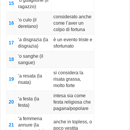
‘o guaglione (il
15
ragazzo)
considerato anche
‘o culo (il
16
come l’aver un
deretano)
colpo di fortuna
‘a disgrazia (la
è un evento triste e
17
disgrazia)
sfortunato
‘o sanghe (il
18
sangue)
si considera la
‘a resata (la
19
risata grassa,
risata)
molto forte
intesa sia come
‘a festa (la
20
festa religiosa che
festa)
pagana/popolare
‘a femmena
anche in topless, o
21
annure (la
poco vestita