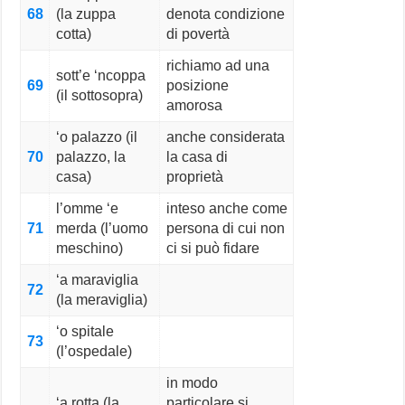
68
(la zuppa
denota condizione
cotta)
di povertà
richiamo ad una
sott’e ‘ncoppa
69
posizione
(il sottosopra)
amorosa
‘o palazzo (il
anche considerata
70
palazzo, la
la casa di
casa)
proprietà
l’omme ‘e
inteso anche come
71
merda (l’uomo
persona di cui non
meschino)
ci si può fidare
‘a maraviglia
72
(la meraviglia)
‘o spitale
73
(l’ospedale)
in modo
‘a rotta (la
particolare si