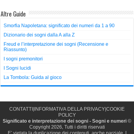
Altre Guide
Smorfia Napoletana: significato dei numeri da 1 a 90
Dizionario dei sogni dalla A alla Z
Freud e l’interpretazione dei sogni (Recensione e
Riassunto)
I sogni premonitori
I Sogni lucidi
La Tombola: Guida al gioco
CONTATTI
|
INFORMATIVA DELLA PRIVACY
|
COOKIE
POLICY
Significato e interpretazione dei sogni - Sogni e numeri
©
Copyright 2026, Tutti i diritti riservati
E' vietata la duplicazione dei contenuti, anche parziale. I