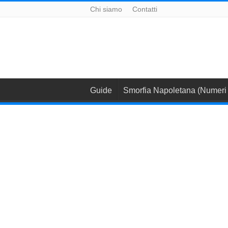
Chi siamo
Contatti
Guide
Smorfia Napoletana (Numeri 