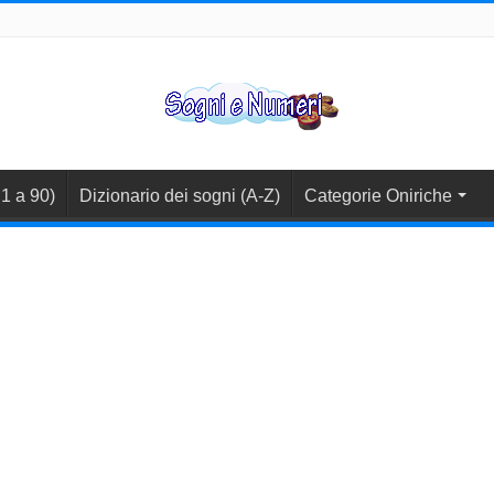
1 a 90)
Dizionario dei sogni (A-Z)
Categorie Oniriche