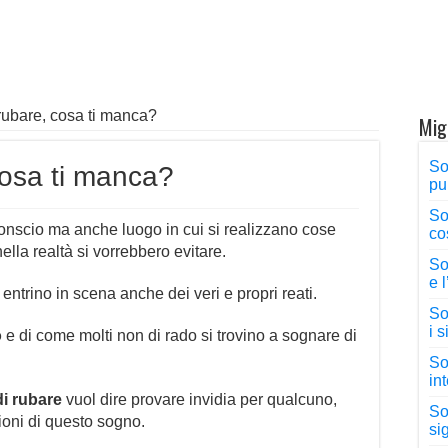
rubare, cosa ti manca?
Migl
So
cosa ti manca?
pu
So
conscio ma anche luogo in cui si realizzano cose
co
ella realtà si vorrebbero evitare.
So
e 
trino in scena anche dei veri e propri reati.
Sog
i 
o
e di come molti non di rado si trovino a sognare di
So
in
i rubare
vuol dire provare invidia per qualcuno,
So
oni di questo sogno.
sig