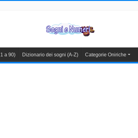
1 a 90)
Dizionario dei sogni (A-Z)
Categorie Oniriche