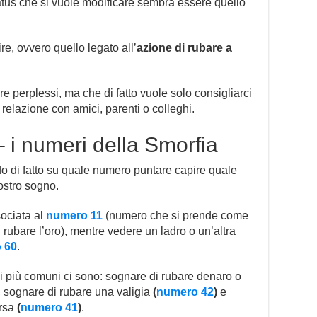
atus che si vuole modificare sembra essere quello
re, ovvero quello legato all’
azione di rubare a
re perplessi, ma che di fatto vuole solo consigliarci
a relazione con amici, parenti o colleghi.
 i numeri della Smorfia
o di fatto su quale numero puntare capire quale
vostro sogno.
ociata al
numero 11
(numero che si prende come
rubare l’oro), mentre vedere un ladro o un’altra
 60
.
li più comuni ci sono: sognare di rubare denaro o
, sognare di rubare una valigia
(
numero 42
)
e
orsa
(
numero 41
)
.