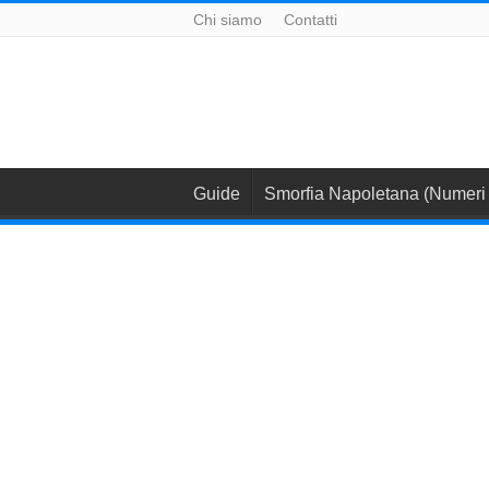
Chi siamo
Contatti
Guide
Smorfia Napoletana (Numeri 