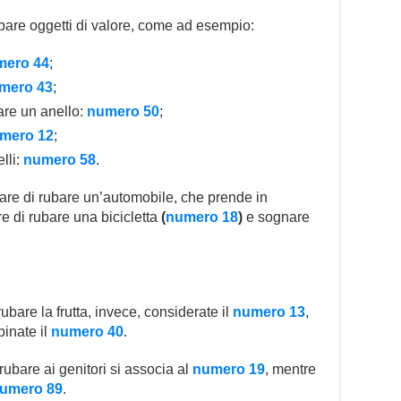
are oggetti di valore, come ad esempio:
mero 44
;
mero 43
;
are un anello:
numero 50
;
mero 12
;
lli:
numero 58
.
nare di rubare un’automobile, che prende in
re di rubare una bicicletta
(
numero 18
)
e sognare
ubare la frutta, invece, considerate il
numero 13
,
binate il
numero 40
.
rubare ai genitori si associa al
numero 19
, mentre
umero 89
.