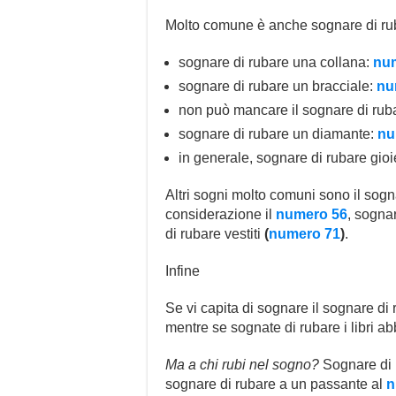
Molto comune è anche sognare di rub
sognare di rubare una collana:
nu
sognare di rubare un bracciale:
nu
non può mancare il sognare di rub
sognare di rubare un diamante:
nu
in generale, sognare di rubare gioie
Altri sogni molto comuni sono il sog
considerazione il
numero 56
, sogna
di rubare vestiti
(
numero 71
)
.
Infine
Se vi capita di sognare il sognare di r
mentre se sognate di rubare i libri ab
Ma a chi rubi nel sogno?
Sognare di 
sognare di rubare a un passante al
n