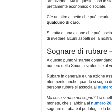
“ambizione”. Ma in questo caso lo st
prettamente economico o sociale.
C’è un altro aspetto che può incuriosi
qualcuno di caro
.
Si tratta di una azione che può lascia
di rivedere alcuni aspetti della nostr
Sognare di rubare –
A questo punto vi starete domandand
numero della Smorfia si riferisce al 
Rubare in generale è una azione ass
riferimento anche quando si sogna di 
persona rubare si associa al
numero
Ma cosa si ruba nel sogno?
Tra quel
monete, che si abbina al
numero 26
sognare di rubare il portafogli o la b