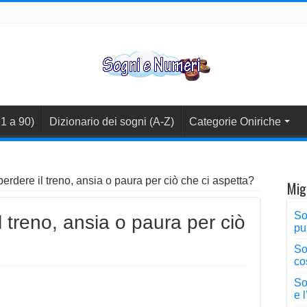
1 a 90)
Dizionario dei sogni (A-Z)
Categorie Oniriche
erdere il treno, ansia o paura per ciò che ci aspetta?
Migl
So
 treno, ansia o paura per ciò
pu
So
co
So
e 