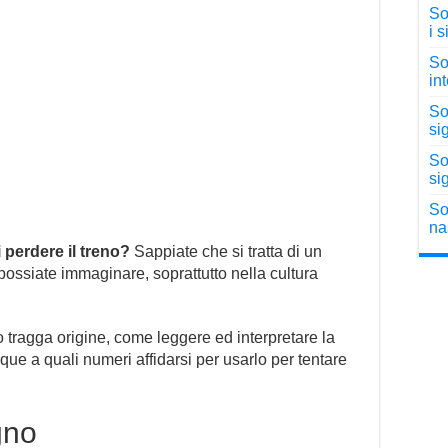
Sog
i 
So
in
So
sig
So
sig
So
na
perdere il treno?
Sappiate che si tratta di un
possiate immaginare, soprattutto nella cultura
tragga origine, come leggere ed interpretare la
que a quali numeri affidarsi per usarlo per tentare
gno