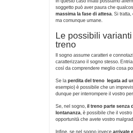
In questo caso infatti possiamo afferma
soggetto può aver paura che qualcos
massima la fase di attesa
. Si tratt
ma comunque umane.
Le possibili variant
treno
Il sogno assume caratteri e connotazi
caratterizzano il sogno stesso. Entri
così da comprendere meglio cosa pos
Se la
perdita del treno legata ad u
esempio) è possibile che un imprevist
dunque per interrompere il vostro p
Se, nel sogno,
il treno parte senza d
lontananza
, è possibile che il vost
opportunità che avete vostro malgrad
Infine, se nel sogno invece
arrivate 