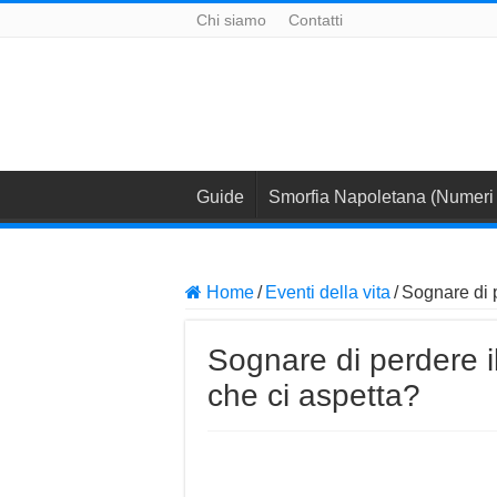
Chi siamo
Contatti
Guide
Smorfia Napoletana (Numeri 
Home
/
Eventi della vita
/
Sognare di p
Sognare di perdere il
che ci aspetta?