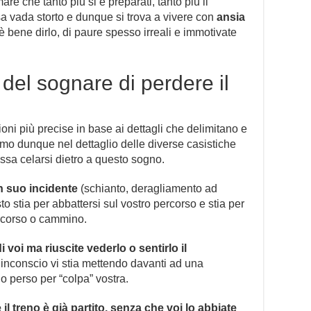
re che tanto più si è preparati, tanto più il
a vada storto e dunque si trova a vivere con
ansia
a, è bene dirlo, di paure spesso irreali e immotivate
i del sognare di perdere il
oni più precise in base ai dettagli che delimitano e
amo dunque nel dettaglio delle diverse casistiche
sa celarsi dietro a questo sogno.
n suo incidente
(schianto, deragliamento ad
o stia per abbattersi sul vostro percorso e stia per
ercorso o cammino.
i voi ma riuscite vederlo o sentirlo il
ro inconscio vi stia mettendo davanti ad una
o perso per “colpa” vostra.
e il treno è già partito, senza che voi lo abbiate