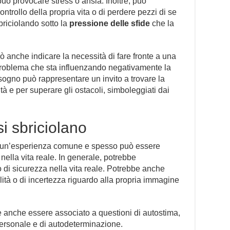
 può provocare stress o ansia. Inoltre, può
ontrollo della propria vita o di perdere pezzi di se
briciolando sotto la
pressione delle sfide
che la
ò anche indicare la necessità di fare fronte a una
n problema che sta influenzando negativamente la
 sogno può rappresentare un invito a trovare la
oltà e per superare gli ostacoli, simboleggiati dai
i sbriciolano
un’esperienza comune e spesso può essere
ella vita reale. In generale, potrebbe
 di sicurezza nella vita reale. Potrebbe anche
ità o di incertezza riguardo alla propria immagine
e anche essere associato a questioni di autostima,
 personale e di autodeterminazione.