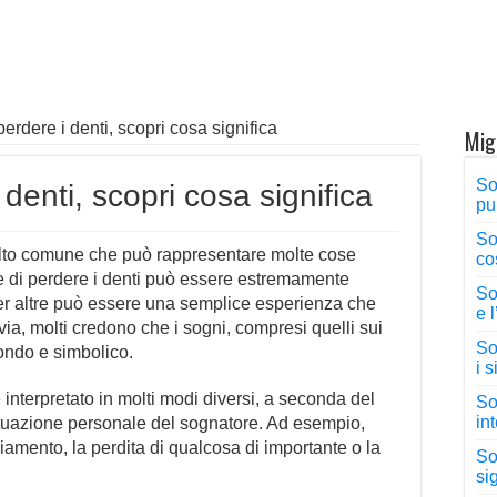
erdere i denti, scopri cosa significa
Migl
So
denti, scopri cosa significa
pu
So
to comune che può rappresentare molte cose
co
e di perdere i denti può essere estremamente
So
r altre può essere una semplice esperienza che
e 
ia, molti credono che i sogni, compresi quelli sui
Sog
fondo e simbolico.
i 
 interpretato in molti modi diversi, a seconda del
So
in
situazione personale del sognatore. Ad esempio,
amento, la perdita di qualcosa di importante o la
So
sig