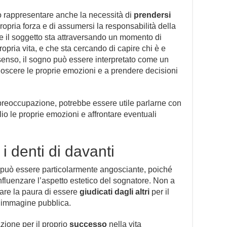
uò rappresentare anche la necessità di
prendersi
propria forza e di assumersi la responsabilità della
he il soggetto sta attraversando un momento di
opria vita, e che sta cercando di capire chi è e
senso, il sogno può essere interpretato come un
onoscere le proprie emozioni e a prendere decisioni
 preoccupazione, potrebbe essere utile parlarne con
 le proprie emozioni e affrontare eventuali
i denti di davanti
i può essere particolarmente angosciante, poiché
influenzare l’aspetto estetico del sognatore. Non a
are la paura di essere
giudicati dagli altri
per il
ia immagine pubblica.
ione per il proprio
successo
nella vita