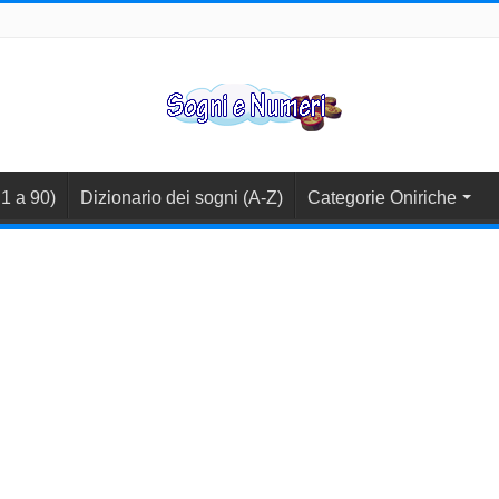
1 a 90)
Dizionario dei sogni (A-Z)
Categorie Oniriche