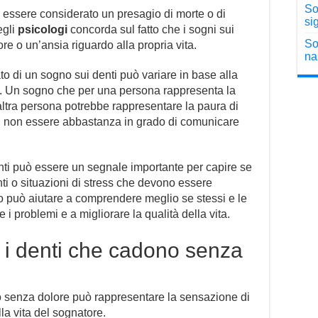
So
ò essere considerato un presagio di morte o di
sig
egli
psicologi
concorda sul fatto che i sogni sui
So
ore o un’ansia riguardo alla propria vita.
na
ato di un sogno sui denti può variare in base alla
a. Un sogno che per una persona rappresenta la
n’altra persona potrebbe rappresentare la paura di
i non essere abbastanza in grado di comunicare
enti può essere un segnale importante per capire se
nti o situazioni di stress che devono essere
no può aiutare a comprendere meglio se stessi e le
i problemi e a migliorare la qualità della vita.
 i denti che cadono senza
 senza dolore può rappresentare la sensazione di
la vita del sognatore.