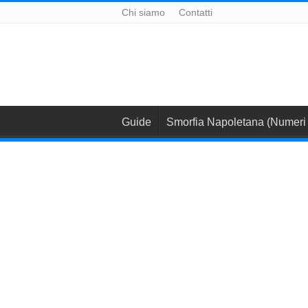
Chi siamo
Contatti
Guide
Smorfia Napoletana (Numeri 