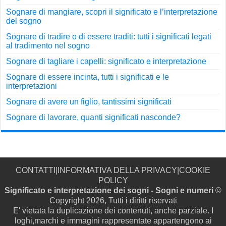
Sognare di mangiare, scopri il significato e l’interpretazione
del sogno
Sognare di tradire o di essere traditi: tutti i significati legati
al tradimento nel sogno
Sognare di tagliare i capelli: significato e interpretazione
Sognare di essere incinta, tutti i significati e le
interpretazioni
Sognare di avere un figlio, tantissimi significati
Sognare di lavorare, quanti significati nasconde?
CONTATTI
|
INFORMATIVA DELLA PRIVACY
|
COOKIE
POLICY
Significato e interpretazione dei sogni - Sogni e numeri
©
Copyright 2026, Tutti i diritti riservati
E' vietata la duplicazione dei contenuti, anche parziale. I
loghi,marchi e immagini rappresentate appartengono ai