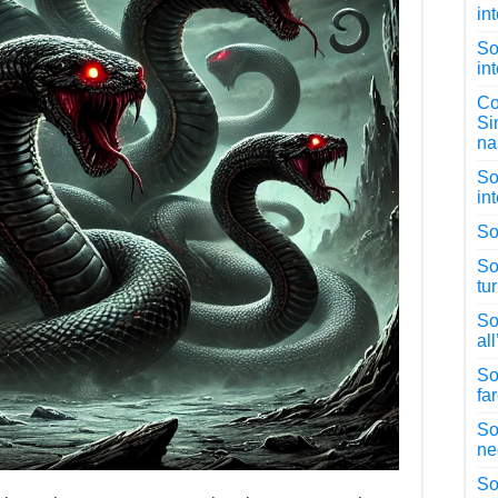
in
So
in
Co
Si
na
So
in
So
So
tu
So
al
So
fa
So
ne
So