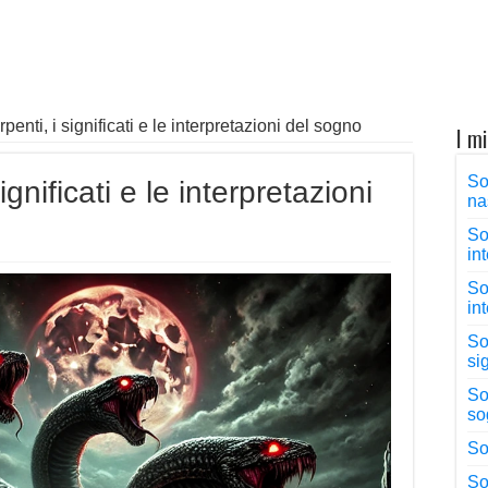
enti, i significati e le interpretazioni del sogno
I mi
So
gnificati e le interpretazioni
na
So
in
So
in
So
si
So
so
So
So