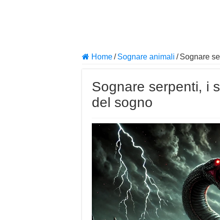
Home
/
Sognare animali
/
Sognare serp
Sognare serpenti, i si
del sogno