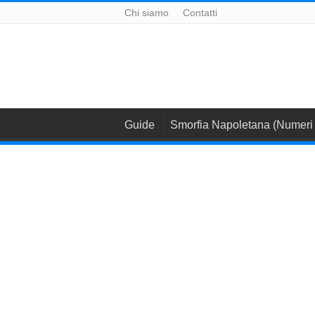
Chi siamo
Contatti
Guide
Smorfia Napoletana (Numeri 