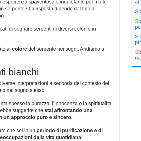
’esperienza spaventosa e inquietante per molte
an
n serpente? La risposta dipende dal tipo di
So
no.
So
pe
ati di sognare serpenti di diversi colori e in
So
pr
ato al
colore
del serpente nei sogni. Andiamo a
So
na
ti bianchi
iverse interpretazioni a seconda del contesto del
to nel sogno stesso.
nta spesso la purezza, l’innocenza o la spiritualità.
trebbe suggerire che
stai affrontando una
 con un approccio puro e sincero
.
re che sei in un
periodo di purificazione e di
preoccupazioni della vita quotidiana
.