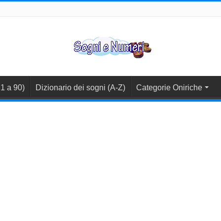
1 a 90)
Dizionario dei sogni (A-Z)
Categorie Oniriche