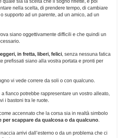
uale sia la scelta che il sogno riflette, e poi
entare nella scelta, di prendere tempo, di cambiare
o o supporto ad un parente, ad un amico, ad un
prova siano oggettivamente difficili e che quindi un
cessario.
ggeri, in fretta, liberi, felici
, senza nessuna fatica
te prefissati siano alla vostra portata e pronti per
ogno vi vede correre da soli o con qualcuno.
a fianco potrebbe rappresentare un vostro alleato,
i bastoni tra le ruote.
 come accennato che la corsa sia in realtà simbolo
e per scappare da qualcosa o da qualcuno
.
naccia arrivi dall’esterno o da un problema che ci