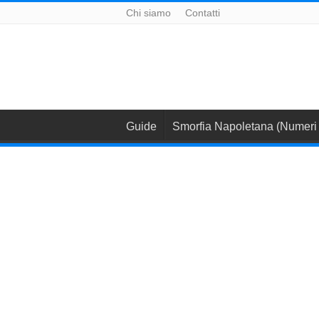
Chi siamo
Contatti
Guide
Smorfia Napoletana (Numeri 