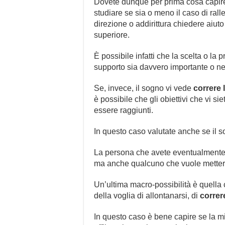
Dovete dunque per prima cosa capire q
studiare se sia o meno il caso di rall
direzione o addirittura chiedere aiut
superiore.
È possibile infatti che la scelta o la 
supporto sia davvero importante o ne
Se, invece, il sogno vi vede
correre le
è possibile che gli obiettivi che vi sie
essere raggiunti.
In questo caso valutate anche se il s
La persona che avete eventualmente 
ma anche qualcuno che vuole mettervi 
Un’ultima macro-possibilità è quella
della voglia di allontanarsi, di
correr
In questo caso è bene capire se la mi