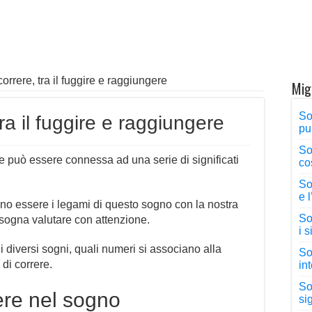
orrere, tra il fuggire e raggiungere
Migl
So
ra il fuggire e raggiungere
pu
So
 può essere connessa ad una serie di significati
co
So
e 
 essere i legami di questo sogno con la nostra
Sog
bisogna valutare con attenzione.
i 
 i diversi sogni, quali numeri si associano alla
So
di correre.
in
So
rere nel sogno
sig