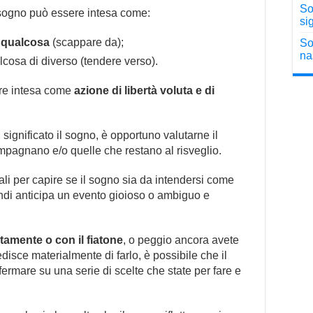
So
 sogno può essere intesa come:
sig
a qualcosa
(scappare da);
So
na
cosa di diverso (tendere verso).
sere intesa come
azione di libertà voluta e di
ignificato il sogno, è opportuno valutarne il
mpagnano e/o quelle che restano al risveglio.
li per capire se il sogno sia da intendersi come
indi anticipa un evento gioioso o ambiguo e
tamente o con il fiatone
, o peggio ancora avete
disce materialmente di farlo, è possibile che il
ffermare su una serie di scelte che state per fare e