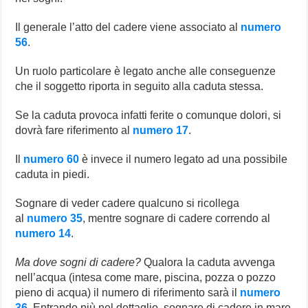
Il generale l’atto del cadere viene associato al
numero
56
.
Un ruolo particolare è legato anche alle conseguenze
che il soggetto riporta in seguito alla caduta stessa.
Se la caduta provoca infatti ferite o comunque dolori, si
dovrà fare riferimento al
numero 17
.
Il
numero 60
è invece il numero legato ad una possibile
caduta in piedi.
Sognare di veder cadere qualcuno si ricollega
al
numero 35
, mentre sognare di cadere correndo al
numero 14
.
Ma dove sogni di cadere?
Qualora la caduta avvenga
nell’acqua (intesa come mare, piscina, pozza o pozzo
pieno di acqua) il numero di riferimento sarà il
numero
36
. Entrando più nel dettaglio, sognare di cadere in mare