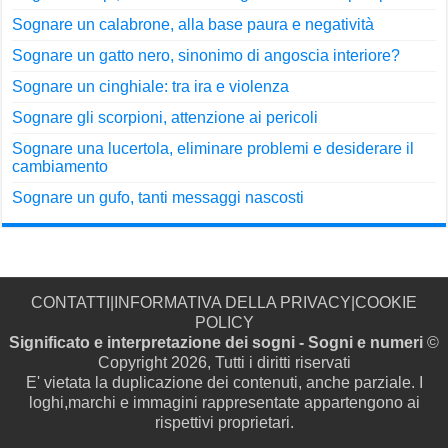
Sognare un calabrone, alla base paura e negatività
Sognare un gatto nero, sinonimo di angoscia interiore?
Sognare un cinghiale: tra ira e violenza
Sognare gli scorpioni, attenzione ai pericoli
Sognare una lucertola, eliminare problemi e desiderare il
cambiamento
Sognare un gufo, tanti messaggi nascosti
CONTATTI
|
INFORMATIVA DELLA PRIVACY
|
COOKIE
POLICY
Significato e interpretazione dei sogni - Sogni e numeri
©
Copyright 2026, Tutti i diritti riservati
E' vietata la duplicazione dei contenuti, anche parziale. I
loghi,marchi e immagini rappresentate appartengono ai
rispettivi proprietari.