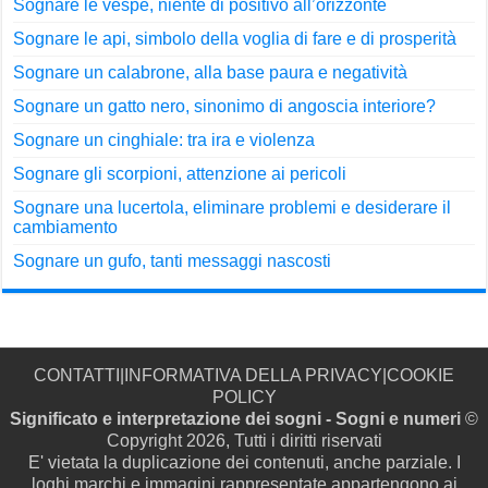
Sognare le vespe, niente di positivo all’orizzonte
Sognare le api, simbolo della voglia di fare e di prosperità
Sognare un calabrone, alla base paura e negatività
Sognare un gatto nero, sinonimo di angoscia interiore?
Sognare un cinghiale: tra ira e violenza
Sognare gli scorpioni, attenzione ai pericoli
Sognare una lucertola, eliminare problemi e desiderare il
cambiamento
Sognare un gufo, tanti messaggi nascosti
CONTATTI
|
INFORMATIVA DELLA PRIVACY
|
COOKIE
POLICY
Significato e interpretazione dei sogni - Sogni e numeri
©
Copyright 2026, Tutti i diritti riservati
E' vietata la duplicazione dei contenuti, anche parziale. I
loghi,marchi e immagini rappresentate appartengono ai