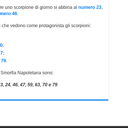
 uno scorpione di giorno si abbina al
numero 23
,
mero 46
.
 che vedono come protagonista gli scorpioni:
0
;
17
;
 79
.
la Smorfia Napoletana sono:
23, 24, 46, 47, 59, 63, 70 e 79