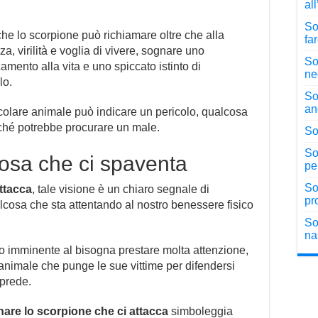
al
So
che lo scorpione può richiamare oltre che alla
fa
a, virilità e voglia di vivere, sognare uno
So
amento alla vita e uno spiccato istinto di
ne
lo.
So
an
colare animale può indicare un pericolo, qualcosa
iché potrebbe procurare un male.
So
So
cosa che ci spaventa
pe
So
ttacca
, tale visione è un chiaro segnale di
pr
lcosa che sta attentando al nostro benessere fisico
So
na
olo imminente al bisogna prestare molta attenzione,
n animale che punge le sue vittime per difendersi
 prede.
are lo scorpione che ci attacca
simboleggia