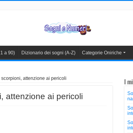
1 a 90)
Dizionario dei sogni (A-Z)
Categorie Oniriche
scorpioni, attenzione ai pericoli
I mi
So
, attenzione ai pericoli
na
So
in
So
in