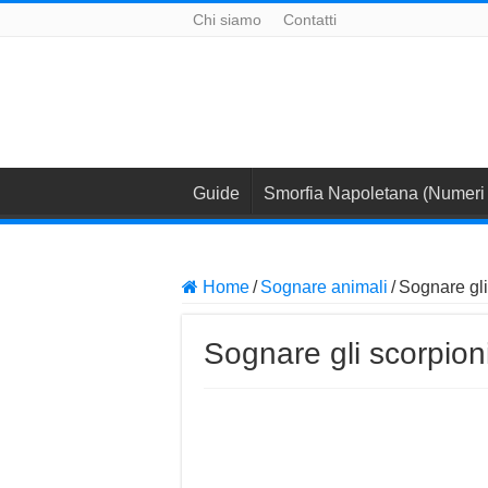
Chi siamo
Contatti
Guide
Smorfia Napoletana (Numeri 
Home
/
Sognare animali
/
Sognare gli 
Sognare gli scorpioni