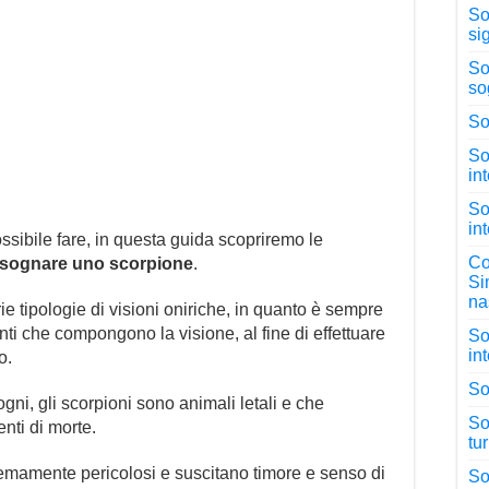
So
si
So
so
So
So
in
So
in
ossibile fare, in questa guida scopriremo le
Co
sognare uno scorpione
.
Si
na
ie tipologie di visioni oniriche, in quanto è sempre
nti che compongono la visione, al fine di effettuare
So
in
o.
So
gni, gli scorpioni sono animali letali e che
So
ti di morte.
tu
tremamente pericolosi e suscitano timore e senso di
So