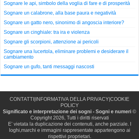
Sognare le api, simbolo della voglia di fare e di prosperità
Sognare un calabrone, alla base paura e negatività
Sognare un gatto nero, sinonimo di angoscia interiore?
Sognare un cinghiale: tra ira e violenza
Sognare gli scorpioni, attenzione ai pericoli
Sognare una lucertola, eliminare problemi e desiderare il
cambiamento
Sognare un gufo, tanti messaggi nascosti
CONTATTI
|
INFORMATIVA DELLA PRIVACY
|
COOKIE
POLICY
Significato e interpretazione dei sogni - Sogni e numeri
©
Copyright 2026, Tutti i diritti riservati
E' vietata la duplicazione dei contenuti, anche parziale. I
loghi,marchi e immagini rappresentate appartengono ai
rispettivi proprietari.