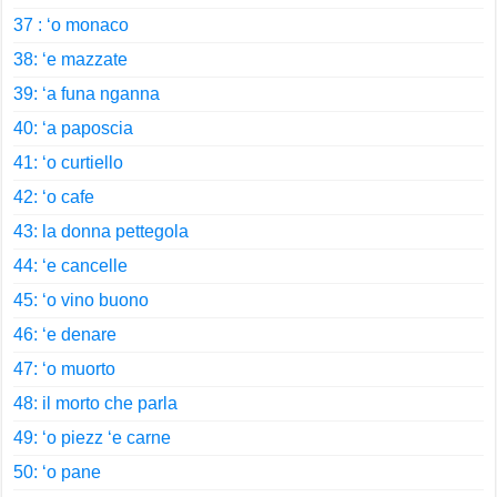
37 : ‘o monaco
38: ‘e mazzate
39: ‘a funa nganna
40: ‘a paposcia
41: ‘o curtiello
42: ‘o cafe
43: la donna pettegola
44: ‘e cancelle
45: ‘o vino buono
46: ‘e denare
47: ‘o muorto
48: il morto che parla
49: ‘o piezz ‘e carne
50: ‘o pane