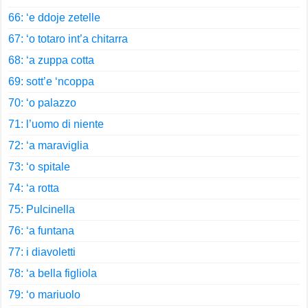
66: ‘e ddoje zetelle
67: ‘o totaro int’a chitarra
68: ‘a zuppa cotta
69: sott’e ‘ncoppa
70: ‘o palazzo
71: l’uomo di niente
72: ‘a maraviglia
73: ‘o spitale
74: ‘a rotta
75: Pulcinella
76: ‘a funtana
77: i diavoletti
78: ‘a bella figliola
79: ‘o mariuolo