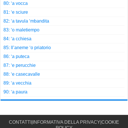
80: ‘a vocca
81: ‘e sciure
82: ‘a tavula ‘mbandita
83: ‘o maletiempo
84: ‘a cchiesa
85: ll’aneme ‘o priatorio
86: ‘a puteca
87: ‘e perucchie
88: ‘e casecavalle
89: ‘a vecchia
90: ‘a paura
CONTATTI
|
INFORMATIVA DELLA PRIVACY
|
COOKIE
POLICY