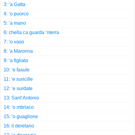
3: ‘a Gatta
4: ‘o puorco
5: ‘a mano
6: chella ca guarda ‘nterra
7: ‘o vaso
8: ‘a Maronna
9: ‘a figliata
10: ‘e fasule
11: ‘e suricille
12: ‘e surdate
13: Sant’Antonio
14: ‘o mbriaco
15: ‘o guaglione
16: il deretano