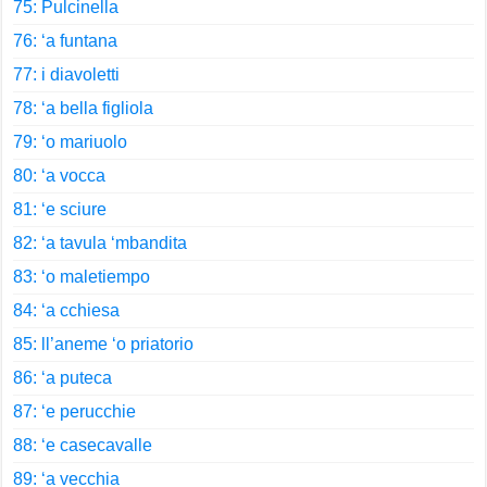
75: Pulcinella
76: ‘a funtana
77: i diavoletti
78: ‘a bella figliola
79: ‘o mariuolo
80: ‘a vocca
81: ‘e sciure
82: ‘a tavula ‘mbandita
83: ‘o maletiempo
84: ‘a cchiesa
85: ll’aneme ‘o priatorio
86: ‘a puteca
87: ‘e perucchie
88: ‘e casecavalle
89: ‘a vecchia