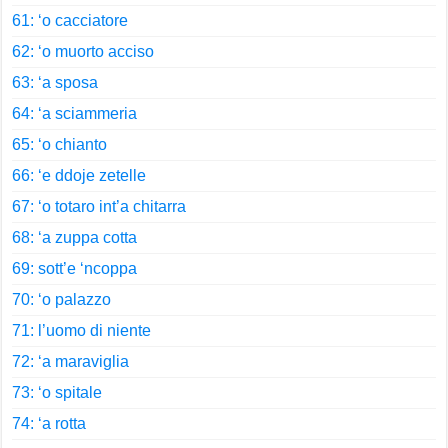
61: ‘o cacciatore
62: ‘o muorto acciso
63: ‘a sposa
64: ‘a sciammeria
65: ‘o chianto
66: ‘e ddoje zetelle
67: ‘o totaro int’a chitarra
68: ‘a zuppa cotta
69: sott’e ‘ncoppa
70: ‘o palazzo
71: l’uomo di niente
72: ‘a maraviglia
73: ‘o spitale
74: ‘a rotta