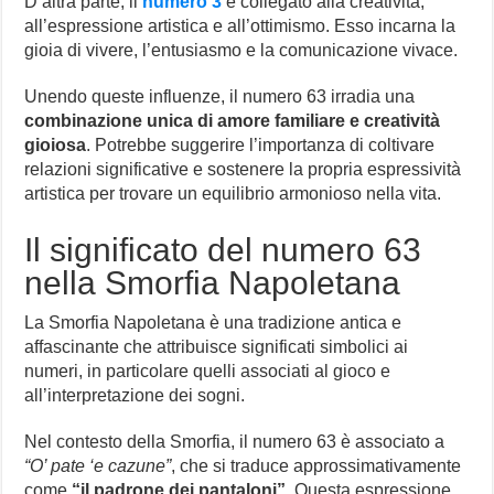
D’altra parte, il
numero 3
è collegato alla creatività,
all’espressione artistica e all’ottimismo. Esso incarna la
gioia di vivere, l’entusiasmo e la comunicazione vivace.
Unendo queste influenze, il numero 63 irradia una
combinazione unica di amore familiare e creatività
gioiosa
. Potrebbe suggerire l’importanza di coltivare
relazioni significative e sostenere la propria espressività
artistica per trovare un equilibrio armonioso nella vita.
Il significato del numero 63
nella Smorfia Napoletana
La Smorfia Napoletana è una tradizione antica e
affascinante che attribuisce significati simbolici ai
numeri, in particolare quelli associati al gioco e
all’interpretazione dei sogni.
Nel contesto della Smorfia, il numero 63 è associato a
“O’ pate ‘e cazune”
, che si traduce approssimativamente
come
“il padrone dei pantaloni”
. Questa espressione