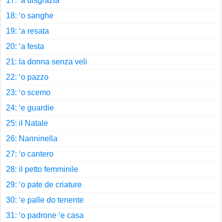
17: ‘a disgrazia
18: ‘o sanghe
19: ‘a resata
20: ‘a festa
21: la donna senza veli
22: ‘o pazzo
23: ‘o scemo
24: ‘e guardie
25: il Natale
26: Nanninella
27: ‘o cantero
28: il petto femminile
29: ‘o pate de criature
30: ‘e palle do tenente
31: ‘o padrone ‘e casa