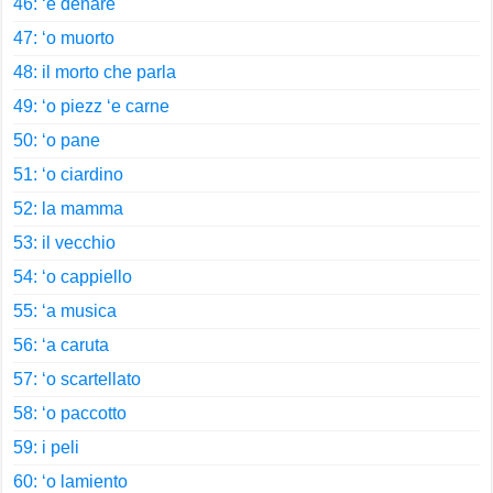
46: ‘e denare
47: ‘o muorto
48: il morto che parla
49: ‘o piezz ‘e carne
50: ‘o pane
51: ‘o ciardino
52: la mamma
53: il vecchio
54: ‘o cappiello
55: ‘a musica
56: ‘a caruta
57: ‘o scartellato
58: ‘o paccotto
59: i peli
60: ‘o lamiento