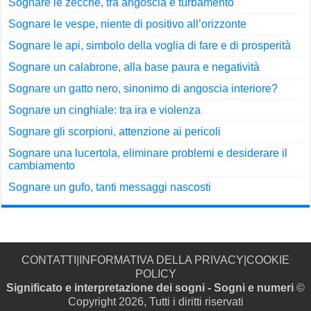
Sognare le zecche, tra angoscia e turbamento
Sognare le vespe, niente di positivo all’orizzonte
Sognare le api, simbolo della voglia di fare e di prosperità
Sognare un calabrone, alla base paura e negatività
Sognare un gatto nero, sinonimo di angoscia interiore?
Sognare un cinghiale: tra ira e violenza
Sognare gli scorpioni, attenzione ai pericoli
Sognare una lucertola, eliminare problemi e desiderare il
cambiamento
Sognare un gufo, tanti messaggi nascosti
CONTATTI
|
INFORMATIVA DELLA PRIVACY
|
COOKIE
POLICY
Significato e interpretazione dei sogni - Sogni e numeri
©
Copyright 2026, Tutti i diritti riservati