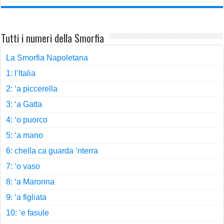
Tutti i numeri della Smorfia
La Smorfia Napoletana
1: l’Italia
2: ‘a piccerella
3: ‘a Gatta
4: ‘o puorco
5: ‘a mano
6: chella ca guarda ‘nterra
7: ‘o vaso
8: ‘a Maronna
9: ‘a figliata
10: ‘e fasule