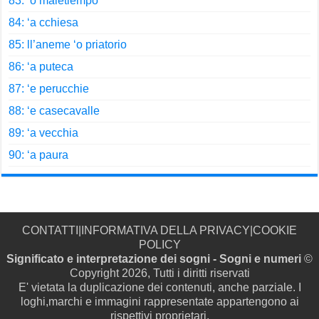
83: ‘o maletiempo
84: ‘a cchiesa
85: ll’aneme ‘o priatorio
86: ‘a puteca
87: ‘e perucchie
88: ‘e casecavalle
89: ‘a vecchia
90: ‘a paura
CONTATTI
|
INFORMATIVA DELLA PRIVACY
|
COOKIE
POLICY
Significato e interpretazione dei sogni - Sogni e numeri
©
Copyright 2026, Tutti i diritti riservati
E' vietata la duplicazione dei contenuti, anche parziale. I
loghi,marchi e immagini rappresentate appartengono ai
rispettivi proprietari.