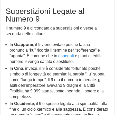
Superstizioni Legate al
Numero 9
Il numero 9 è circondato da superstizioni diverse a
seconda delle culture:
In Giappone
, il 9 viene evitato poiché la sua
pronuncia “ku” ricorda il termine per “sofferenza” e
“agonia”. È comune che in
ospedali
e piani di edifici il
numero 9 venga saltato o sostituito.
In Cina
, invece, il 9 è considerato fortunato poiché
simbolo di longevità ed eternità; la parola “jiu” suona
come “lungo tempo”. Il 9 era il numero imperiale: gli
abiti dell’imperatore avevano 9 draghi e la Città
Proibita ha 9.999 stanze, sottolineando il potere e la
completezza.
In Occidente
, il 9 è spesso legato alla spiritualità, alla
fine di un ciclo karmico e alla saggezza. È considerato
un numero “sacro” e di passaggio verso un livello