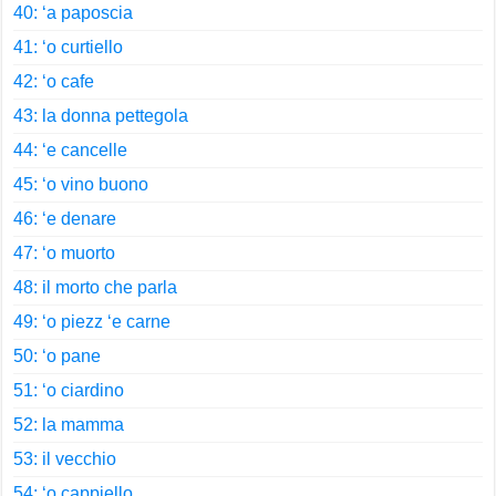
40: ‘a paposcia
41: ‘o curtiello
42: ‘o cafe
43: la donna pettegola
44: ‘e cancelle
45: ‘o vino buono
46: ‘e denare
47: ‘o muorto
48: il morto che parla
49: ‘o piezz ‘e carne
50: ‘o pane
51: ‘o ciardino
52: la mamma
53: il vecchio
54: ‘o cappiello