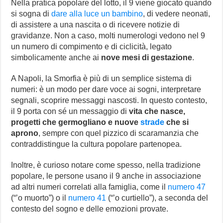
Nella pratica popolare del lotto, il 9 viene giocato quando
si sogna di
dare alla luce un bambino
, di vedere neonati,
di assistere a una nascita o di ricevere notizie di
gravidanze. Non a caso, molti numerologi vedono nel 9
un numero di compimento e di ciclicità, legato
simbolicamente anche ai
nove mesi di gestazione
.
A Napoli, la Smorfia è più di un semplice sistema di
numeri: è un modo per dare voce ai sogni, interpretare
segnali, scoprire messaggi nascosti. In questo contesto,
il 9 porta con sé un messaggio di
vita che nasce,
progetti che germogliano e nuove
strade
che si
aprono
, sempre con quel pizzico di scaramanzia che
contraddistingue la cultura popolare partenopea.
Inoltre, è curioso notare come spesso, nella tradizione
popolare, le persone usano il 9 anche in associazione
ad altri numeri correlati alla famiglia, come il
numero 47
(“’o muorto”) o il
numero 41
(“’o curtiello”), a seconda del
contesto del sogno e delle emozioni provate.