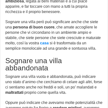
ambiziosa
, legata ai beni materiali e a cui piace
apparire, e far toccare con mano a tutti la propria
ricchezza e il proprio benessere.
Sognare una villa però può significare anche che siete
una
persona di buon cuore
, che amate accogliere le
persone che vi circondano in un ambiente ampio e
stabile, che siete persone che siete cresciute e maturate
molto, così la vostra
casa
si è trasformata da un
semplice monolocale ad una grande e sontuosa villa.
Sognare una villa
abbandonata
Sognare una villa vuota e abbandonata, può indicare
uno stato d’animo che cerchiamo di celare agli altri, forse
ci sentiamo anche noi freddi e soli, un po’ malandati e
maltrattati
proprio come quella vita.
Oppure può indicare che avevamo molte potenzialità che
avremmo potuto far fiorire e
rendere migliori
, avremmo