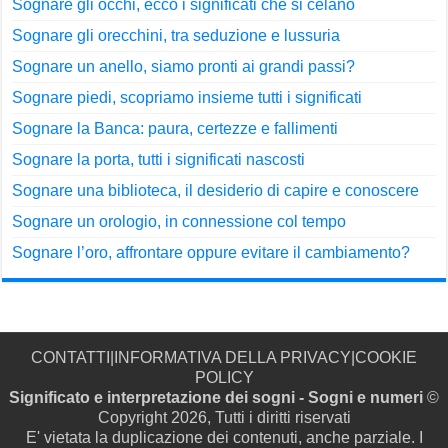
Sognare gli occhi, ecco i significati che si celano
Sognare gli orecchini, tra seduzione e lussuria
Sognare un anello, siamo pronti ai grandi passi?
Sognare piedi, scopriamo insieme tutti i significati
Sognare la Banca: paura, certezze e fallimenti
Sognare la porta, tutti i significati nascosti
Sognare una biblioteca, il desiderio di capire e conoscere
Sognare un orologio, in connessione col tempo
Sognare l’oro, affrontare oppure evitare il cambiamento?
CONTATTI
|
INFORMATIVA DELLA PRIVACY
|
COOKIE
POLICY
Significato e interpretazione dei sogni - Sogni e numeri
©
Copyright 2026, Tutti i diritti riservati
E' vietata la duplicazione dei contenuti, anche parziale. I