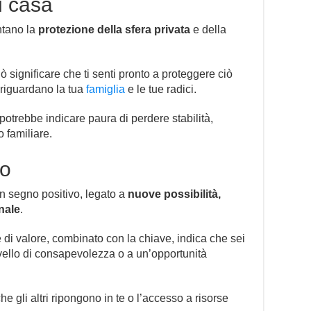
i casa
ntano la
protezione della sfera privata
e della
 significare che ti senti pronto a proteggere ciò
 riguardano la tua
famiglia
e le tue radici.
potrebbe indicare paura di perdere stabilità,
 familiare.
ro
n segno positivo, legato a
nuove possibilità,
nale
.
e di valore, combinato con la chiave, indica che sei
ivello di consapevolezza o a un’opportunità
 gli altri ripongono in te o l’accesso a risorse