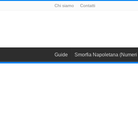
Chi siamo
Contatti
Guide
Smorfia Napoletana (Numeri 