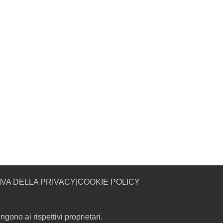
IVA DELLA PRIVACY
|
COOKIE POLICY
gono ai rispettivi proprietari.