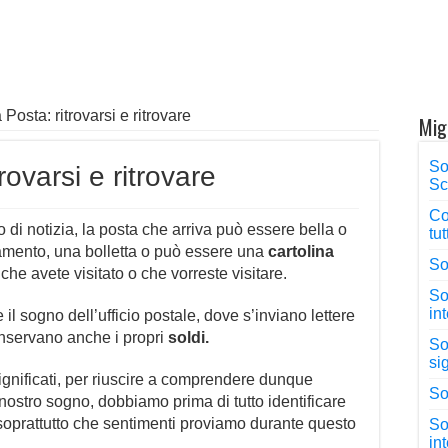
Posta: ritrovarsi e ritrovare
Mig
So
rovarsi e ritrovare
Sc
Co
di notizia, la posta che arriva può essere bella o
tu
amento, una bolletta o può essere una
cartolina
So
he avete visitato o che vorreste visitare.
Sog
in
l sogno dell’ufficio postale, dove s’inviano lettere
nservano anche i propri
soldi.
So
si
significati, per riuscire a comprendere dunque
So
 nostro sogno, dobbiamo prima di tutto identificare
 soprattutto che sentimenti proviamo durante questo
So
in