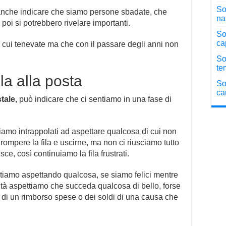
Sog
nche indicare che siamo persone sbadate, che
na
oi si potrebbero rivelare importanti.
So
ca
cui tenevate ma che con il passare degli anni non
So
te
ila alla posta
So
ca
stale
, può indicare che ci sentiamo in una fase di
tiamo intrappolati ad aspettare qualcosa di cui non
mpere la fila e uscirne, ma non ci riusciamo tutto
sce, così continuiamo la fila frustrati.
 stiamo aspettando qualcosa, se siamo felici mentre
altà aspettiamo che succeda qualcosa di bello, forse
vo di un rimborso spese o dei soldi di una causa che