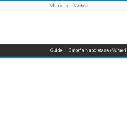
Chi siamo
Contatti
Guide
Smorfia Napoletana (Numeri 