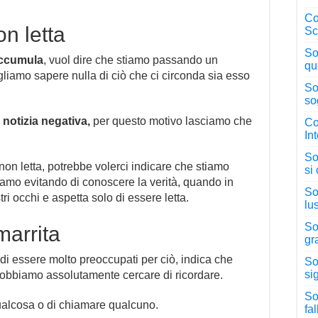
Co
n letta
Sc
So
accumula
, vuol dire che stiamo passando un
qu
liamo sapere nulla di ciò che ci circonda sia esso
So
so
notizia negativa,
per questo motivo lasciamo che
Co
In
So
non letta, potrebbe volerci indicare che stiamo
si
amo evitando di conoscere la verità, quando in
So
ri occhi e aspetta solo di essere letta.
lu
So
marrita
gr
di essere molto preoccupati per ciò, indica che
So
sig
obbiamo assolutamente cercare di ricordare.
So
ualcosa o di chiamare qualcuno.
fa