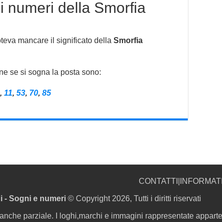
i numeri della Smorfia
teva mancare il significato della
Smorfia
ne se si sogna la posta sono:
,
11
,
53
,
70
,
85
CONTATTI
|
INFORMAT
i - Sogni e numeri
© Copyright 2026, Tutti i diritti riservati
 anche parziale. I loghi,marchi e immagini rappresentate apparten