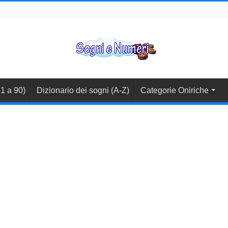
1 a 90)
Dizionario dei sogni (A-Z)
Categorie Oniriche