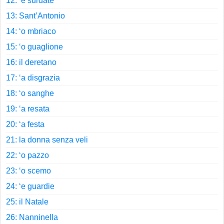
12: ‘e surdate
13: Sant’Antonio
14: ‘o mbriaco
15: ‘o guaglione
16: il deretano
17: ‘a disgrazia
18: ‘o sanghe
19: ‘a resata
20: ‘a festa
21: la donna senza veli
22: ‘o pazzo
23: ‘o scemo
24: ‘e guardie
25: il Natale
26: Nanninella