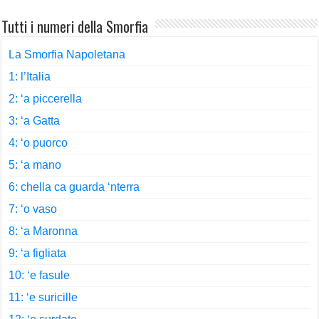
Tutti i numeri della Smorfia
La Smorfia Napoletana
1: l’Italia
2: ‘a piccerella
3: ‘a Gatta
4: ‘o puorco
5: ‘a mano
6: chella ca guarda ‘nterra
7: ‘o vaso
8: ‘a Maronna
9: ‘a figliata
10: ‘e fasule
11: ‘e suricille