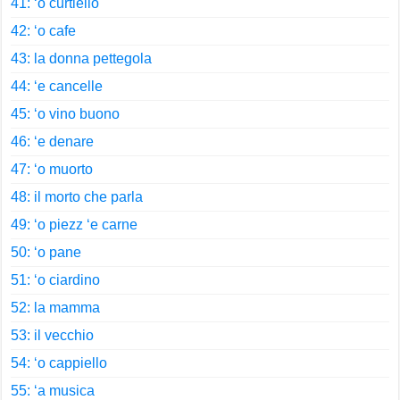
41: ‘o curtiello
42: ‘o cafe
43: la donna pettegola
44: ‘e cancelle
45: ‘o vino buono
46: ‘e denare
47: ‘o muorto
48: il morto che parla
49: ‘o piezz ‘e carne
50: ‘o pane
51: ‘o ciardino
52: la mamma
53: il vecchio
54: ‘o cappiello
55: ‘a musica