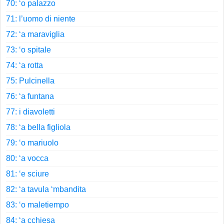
70: ‘o palazzo
71: l’uomo di niente
72: ‘a maraviglia
73: ‘o spitale
74: ‘a rotta
75: Pulcinella
76: ‘a funtana
77: i diavoletti
78: ‘a bella figliola
79: ‘o mariuolo
80: ‘a vocca
81: ‘e sciure
82: ‘a tavula ‘mbandita
83: ‘o maletiempo
84: ‘a cchiesa