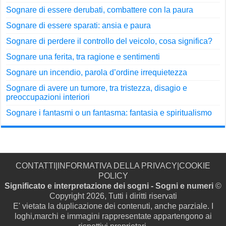
Sognare di essere derubati, combattere con la paura
Sognare di essere sparati: ansia e paura
Sognare di perdere il controllo del veicolo, cosa significa?
Sognare una ferita, tra ragione e sentimenti
Sognare un incendio, parola d’ordine irrequietezza
Sognare di avere un tumore, tra tristezza, disagio e
preoccupazioni interiori
Sognare i fantasmi o un fantasma: fantasia e spiritualismo
CONTATTI
|
INFORMATIVA DELLA PRIVACY
|
COOKIE
POLICY
Significato e interpretazione dei sogni - Sogni e numeri
©
Copyright 2026, Tutti i diritti riservati
E' vietata la duplicazione dei contenuti, anche parziale. I
loghi,marchi e immagini rappresentate appartengono ai