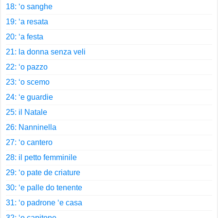
18: ‘o sanghe
19: ‘a resata
20: ‘a festa
21: la donna senza veli
22: ‘o pazzo
23: ‘o scemo
24: ‘e guardie
25: il Natale
26: Nanninella
27: ‘o cantero
28: il petto femminile
29: ‘o pate de criature
30: ‘e palle do tenente
31: ‘o padrone ‘e casa
32: ‘o capitone