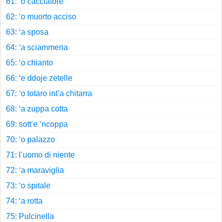
61: ‘o cacciatore
62: ‘o muorto acciso
63: ‘a sposa
64: ‘a sciammeria
65: ‘o chianto
66: ‘e ddoje zetelle
67: ‘o totaro int’a chitarra
68: ‘a zuppa cotta
69: sott’e ‘ncoppa
70: ‘o palazzo
71: l’uomo di niente
72: ‘a maraviglia
73: ‘o spitale
74: ‘a rotta
75: Pulcinella