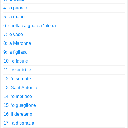
4: ‘o puorco
5: ‘a mano
6: chella ca guarda ‘nterra
7: ‘o vaso
8: ‘a Maronna
9: ‘a figliata
10: ‘e fasule
11: ‘e suricille
12: ‘e surdate
13: Sant’Antonio
14: ‘o mbriaco
15: ‘o guaglione
16: il deretano
17: ‘a disgrazia