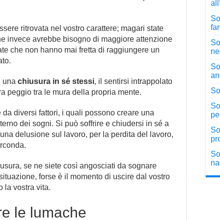
al
So
fa
sere ritrovata nel vostro carattere; magari state
 invece avrebbe bisogno di maggiore attenzione
So
ate che non hanno mai fretta di raggiungere un
ne
ato.
So
an
e una
chiusura in sé stessi
, il sentirsi intrappolato
So
ra peggio tra le mura della propria mente.
So
 da diversi fattori, i quali possono creare una
pe
terno dei sogni. Si può soffrire e chiudersi in sé a
So
i una delusione sul lavoro, per la perdita del lavoro,
pr
irconda.
So
na
iusura, se ne siete così angosciati da sognare
 situazione, forse è il momento di uscire dal vostro
 la vostra vita.
re le lumache