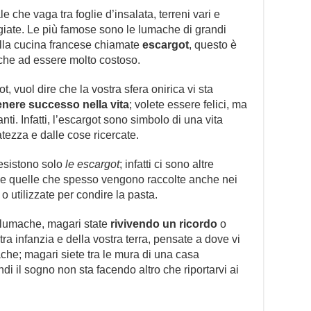
 che vaga tra foglie d’insalata, terreni vari e
iate. Le più famose sono le lumache di grandi
ella cucina francese chiamate
escargot
, questo è
e che ad essere molto costoso.
 vuol dire che la vostra sfera onirica vi sta
enere successo nella vita
; volete essere felici, ma
ti. Infatti, l’escargot sono simbolo di una vita
tezza e dalle cose ricercate.
esistono solo
le escargot
; infatti ci sono altre
me quelle che spesso vengono raccolte anche nei
o utilizzate per condire la pasta.
 lumache, magari state
rivivendo un ricordo
o
 infanzia e della vostra terra, pensate a dove vi
he; magari siete tra le mura di una casa
ndi il sogno non sta facendo altro che riportarvi ai