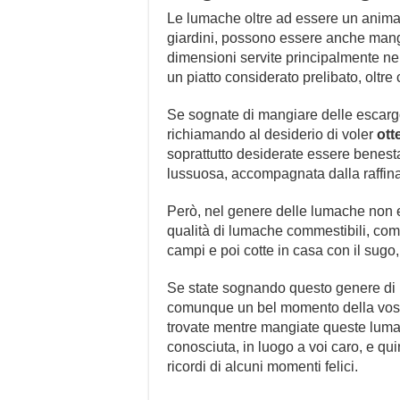
Le lumache oltre ad essere un animale
giardini, possono essere anche mang
dimensioni servite principalmente n
un piatto considerato prelibato, oltr
Se sognate di mangiare delle escargot,
richiamando al desiderio di voler
ott
soprattutto desiderate essere benestan
lussuosa, accompagnata dalla raffina
Però, nel genere delle lumache non 
qualità di lumache commestibili, co
campi e poi cotte in casa con il sugo, 
Se state sognando questo genere di
comunque un bel momento della vostra
trovate mentre mangiate queste lumac
conosciuta, in luogo a voi caro, e qui
ricordi di alcuni momenti felici.