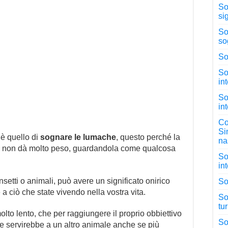
So
si
So
so
So
So
in
So
in
Co
Si
è quello di
sognare le lumache
, questo perché la
na
o non dà molto peso, guardandola come qualcosa
So
in
nsetti o animali, può avere un significato onirico
So
 a ciò che state vivendo nella vostra vita.
So
tu
to lento, che per raggiungere il proprio obbiettivo
So
e servirebbe a un altro animale anche se più