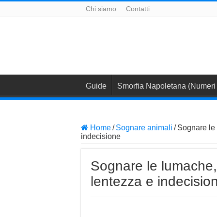
Chi siamo
Contatti
Guide
Smorfia Napoletana (Numeri 
Home
/
Sognare animali
/
Sognare le 
indecisione
Sognare le lumache, 
lentezza e indecisio