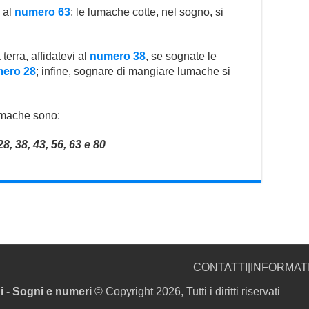
 al
numero 63
; le lumache cotte, nel sogno, si
erra, affidatevi al
numero 38
, se sognate le
ero 28
; infine, sognare di mangiare lumache si
lumache sono:
28, 38, 43, 56, 63 e 80
CONTATTI
|
INFORMAT
i - Sogni e numeri
© Copyright 2026, Tutti i diritti riservati