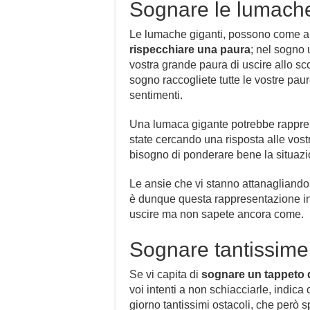
Sognare le lumache
Le lumache giganti, possono come alt
rispecchiare una paura
; nel sogno
vostra grande paura di uscire allo sco
sogno raccogliete tutte le vostre paure
sentimenti.
Una lumaca gigante potrebbe rappr
state cercando una risposta alle vo
bisogno di ponderare bene la situazion
Le ansie che vi stanno attanagliando
è dunque questa rappresentazione ind
uscire ma non sapete ancora come.
Sognare tantissim
Se vi capita di
s
ognare un tappeto 
voi intenti a non schiacciarle, indica
giorno tantissimi ostacoli, che però 