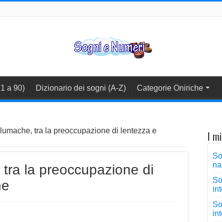
1 a 90)
Dizionario dei sogni (A-Z)
Categorie Oniriche
lumache, tra la preoccupazione di lentezza e
I mi
So
na
tra la preoccupazione di
So
ne
in
So
in