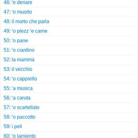
46: ‘e denare
47: ‘o muorto
48: il morto che parla
49: ‘o piezz ‘e carne
50: ‘o pane
51: ‘o ciardino
52: la mamma
53: il vecchio
54: ‘o cappiello
55: ‘a musica
56: ‘a caruta
57: ‘o scartellato
58: ‘o paccotto
59: i peli
60: ‘o lamiento