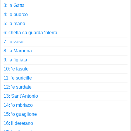
3: ‘a Gatta
4: ‘o puorco
5: ‘a mano
6: chella ca guarda ‘nterra
7: ‘o vaso
8: ‘a Maronna
9: ‘a figliata
10: ‘e fasule
11: ‘e suricille
12: ‘e surdate
13: Sant’Antonio
14: ‘o mbriaco
15: ‘o guaglione
16: il deretano