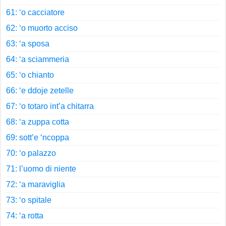
61: ‘o cacciatore
62: ‘o muorto acciso
63: ‘a sposa
64: ‘a sciammeria
65: ‘o chianto
66: ‘e ddoje zetelle
67: ‘o totaro int’a chitarra
68: ‘a zuppa cotta
69: sott’e ‘ncoppa
70: ‘o palazzo
71: l’uomo di niente
72: ‘a maraviglia
73: ‘o spitale
74: ‘a rotta