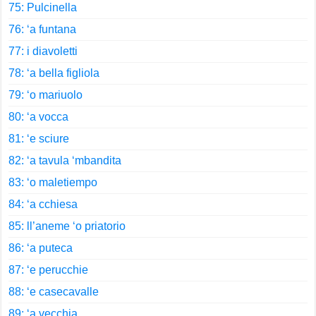
75: Pulcinella
76: ‘a funtana
77: i diavoletti
78: ‘a bella figliola
79: ‘o mariuolo
80: ‘a vocca
81: ‘e sciure
82: ‘a tavula ‘mbandita
83: ‘o maletiempo
84: ‘a cchiesa
85: ll’aneme ‘o priatorio
86: ‘a puteca
87: ‘e perucchie
88: ‘e casecavalle
89: ‘a vecchia