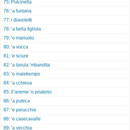
75: Pulcinella
76: ‘a funtana
77: i diavoletti
78: ‘a bella figliola
79: ‘o mariuolo
80: ‘a vocca
81: ‘e sciure
82: ‘a tavula ‘mbandita
83: ‘o maletiempo
84: ‘a cchiesa
85: ll’aneme ‘o priatorio
86: ‘a puteca
87: ‘e perucchie
88: ‘e casecavalle
89: ‘a vecchia