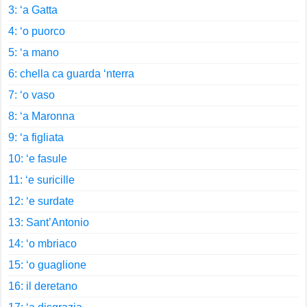
3: ‘a Gatta
4: ‘o puorco
5: ‘a mano
6: chella ca guarda ‘nterra
7: ‘o vaso
8: ‘a Maronna
9: ‘a figliata
10: ‘e fasule
11: ‘e suricille
12: ‘e surdate
13: Sant’Antonio
14: ‘o mbriaco
15: ‘o guaglione
16: il deretano