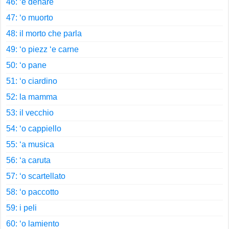
46: ‘e denare
47: ‘o muorto
48: il morto che parla
49: ‘o piezz ‘e carne
50: ‘o pane
51: ‘o ciardino
52: la mamma
53: il vecchio
54: ‘o cappiello
55: ‘a musica
56: ‘a caruta
57: ‘o scartellato
58: ‘o paccotto
59: i peli
60: ‘o lamiento