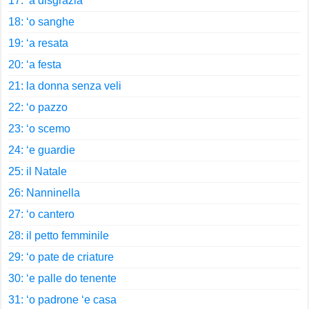
17: ‘a disgrazia
18: ‘o sanghe
19: ‘a resata
20: ‘a festa
21: la donna senza veli
22: ‘o pazzo
23: ‘o scemo
24: ‘e guardie
25: il Natale
26: Nanninella
27: ‘o cantero
28: il petto femminile
29: ‘o pate de criature
30: ‘e palle do tenente
31: ‘o padrone ‘e casa