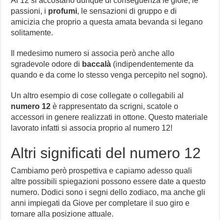
Al 12 si accostano dunque di conseguenza le gioie, le
passioni, i
profumi
, le sensazioni di gruppo e di
amicizia che proprio a questa amata bevanda si legano
solitamente.
Il medesimo numero si associa però anche allo
sgradevole odore di
baccalà
(indipendentemente da
quando e da come lo stesso venga percepito nel sogno).
Un altro esempio di cose collegate o collegabili al
numero 12
è rappresentato da scrigni, scatole o
accessori in genere realizzati in ottone. Questo materiale
lavorato infatti si associa proprio al numero 12!
Altri significati del numero 12
Cambiamo però prospettiva e capiamo adesso quali
altre possibili spiegazioni possono essere date a questo
numero. Dodici sono i segni dello zodiaco, ma anche gli
anni impiegati da Giove per completare il suo giro e
tornare alla posizione attuale.