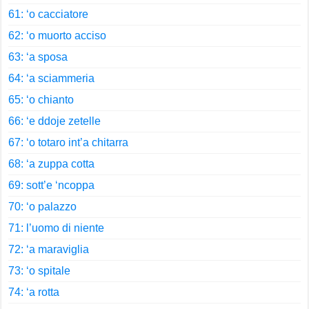
61: ‘o cacciatore
62: ‘o muorto acciso
63: ‘a sposa
64: ‘a sciammeria
65: ‘o chianto
66: ‘e ddoje zetelle
67: ‘o totaro int’a chitarra
68: ‘a zuppa cotta
69: sott’e ‘ncoppa
70: ‘o palazzo
71: l’uomo di niente
72: ‘a maraviglia
73: ‘o spitale
74: ‘a rotta