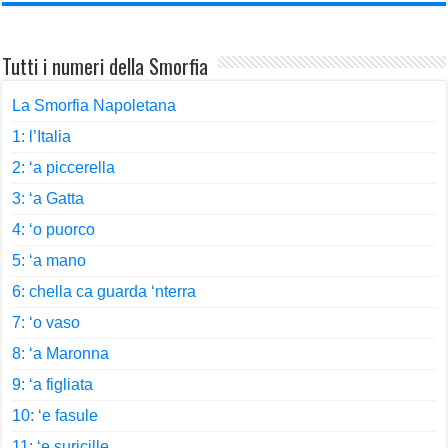
Tutti i numeri della Smorfia
La Smorfia Napoletana
1: l’Italia
2: ‘a piccerella
3: ‘a Gatta
4: ‘o puorco
5: ‘a mano
6: chella ca guarda ‘nterra
7: ‘o vaso
8: ‘a Maronna
9: ‘a figliata
10: ‘e fasule
11: ‘e suricille