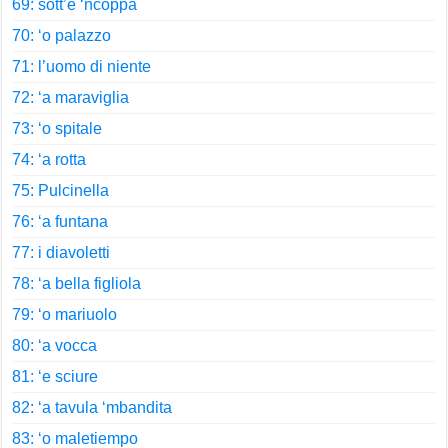
69: sott’e ‘ncoppa
70: ‘o palazzo
71: l’uomo di niente
72: ‘a maraviglia
73: ‘o spitale
74: ‘a rotta
75: Pulcinella
76: ‘a funtana
77: i diavoletti
78: ‘a bella figliola
79: ‘o mariuolo
80: ‘a vocca
81: ‘e sciure
82: ‘a tavula ‘mbandita
83: ‘o maletiempo