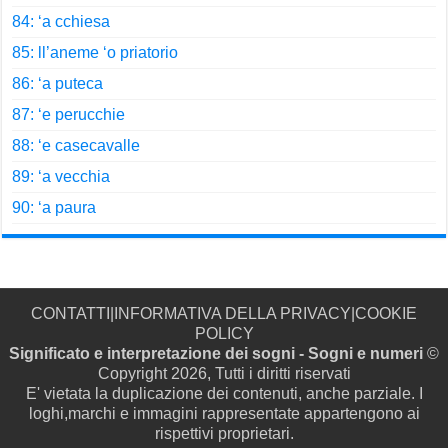
84: ‘a cchiesa
85: ll’aneme ‘o priatorio
86: ‘a puteca
87: ‘e perucchie
88: ‘e casecavalle
89: ‘a vecchia
90: ‘a paura
CONTATTI
|
INFORMATIVA DELLA PRIVACY
|
COOKIE
POLICY
Significato e interpretazione dei sogni - Sogni e numeri
©
Copyright 2026, Tutti i diritti riservati
E' vietata la duplicazione dei contenuti, anche parziale. I
loghi,marchi e immagini rappresentate appartengono ai
rispettivi proprietari.