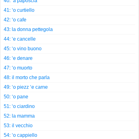
40: ‘a paposcia
41: ‘o curtiello
42: ‘o cafe
43: la donna pettegola
44: ‘e cancelle
45: ‘o vino buono
46: ‘e denare
47: ‘o muorto
48: il morto che parla
49: ‘o piezz ‘e carne
50: ‘o pane
51: ‘o ciardino
52: la mamma
53: il vecchio
54: ‘o cappiello