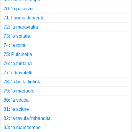
70: ‘o palazzo
71: l’uomo di niente
72: ‘a maraviglia
73: ‘o spitale
74: ‘a rotta
75: Pulcinella
76: ‘a funtana
77: i diavoletti
78: ‘a bella figliola
79: ‘o mariuolo
80: ‘a vocca
81: ‘e sciure
82: ‘a tavula ‘mbandita
83: ‘o maletiempo