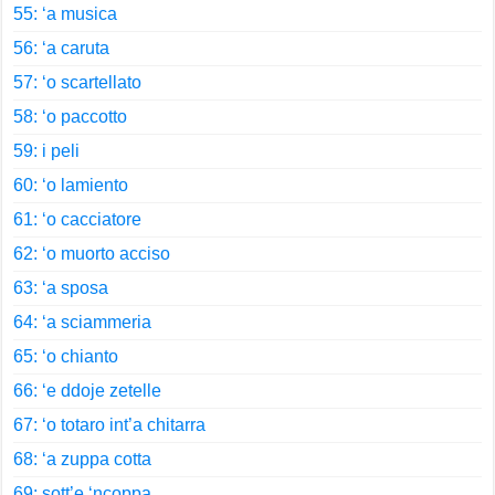
55: ‘a musica
56: ‘a caruta
57: ‘o scartellato
58: ‘o paccotto
59: i peli
60: ‘o lamiento
61: ‘o cacciatore
62: ‘o muorto acciso
63: ‘a sposa
64: ‘a sciammeria
65: ‘o chianto
66: ‘e ddoje zetelle
67: ‘o totaro int’a chitarra
68: ‘a zuppa cotta
69: sott’e ‘ncoppa