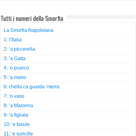
Tutti i numeri della Smorfia
La Smorfia Napoletana
1: l’Italia
2: ‘a piccerella
3: ‘a Gatta
4: ‘o puorco
5: ‘a mano
6: chella ca guarda ‘nterra
7: ‘o vaso
8: ‘a Maronna
9: ‘a figliata
10: ‘e fasule
11: ‘e suricille