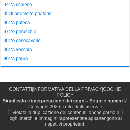
84: ‘a cchiesa
85: ll’aneme ‘o priatorio
86: ‘a puteca
87: ‘e perucchie
88: ‘e casecavalle
89: ‘a vecchia
90: ‘a paura
CONTATTI
|
INFORMATIVA DELLA PRIVACY
|
COOKIE
POLICY
Significato e interpretazione dei sogni - Sogni e numeri
©
Copyright 2026, Tutti i diritti riservati
E' vietata la duplicazione dei contenuti, anche parziale. I
loghi,marchi e immagini rappresentate appartengono ai
rispettivi proprietari.