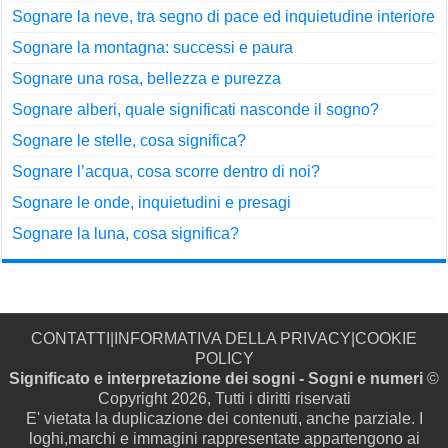
Sognare la neve, tra segno di pace ed inquietudine interiore
Sognare la montagna: successi e paura
Sognare una rosa, bellezza e purezza
Sognare alberi, quale significati nasconde il sogno?
Sognare le stelle, cosa significa?
Sognare l’acqua, cosa scorre dentro di noi?
Sognare le onde, inquietudini e presagi
Sognare la luna, cosa significa?
CONTATTI
|
INFORMATIVA DELLA PRIVACY
|
COOKIE
POLICY
Significato e interpretazione dei sogni - Sogni e numeri
©
Copyright 2026, Tutti i diritti riservati
E' vietata la duplicazione dei contenuti, anche parziale. I
loghi,marchi e immagini rappresentate appartengono ai