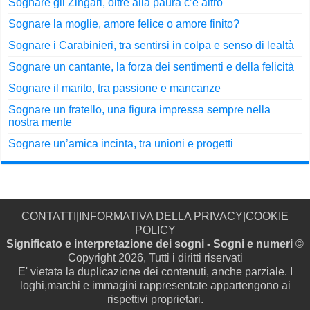
Sognare gli Zingari, oltre alla paura c’è altro
Sognare la moglie, amore felice o amore finito?
Sognare i Carabinieri, tra sentirsi in colpa e senso di lealtà
Sognare un cantante, la forza dei sentimenti e della felicità
Sognare il marito, tra passione e mancanze
Sognare un fratello, una figura impressa sempre nella
nostra mente
Sognare un’amica incinta, tra unioni e progetti
CONTATTI
|
INFORMATIVA DELLA PRIVACY
|
COOKIE
POLICY
Significato e interpretazione dei sogni - Sogni e numeri
©
Copyright 2026, Tutti i diritti riservati
E' vietata la duplicazione dei contenuti, anche parziale. I
loghi,marchi e immagini rappresentate appartengono ai
rispettivi proprietari.