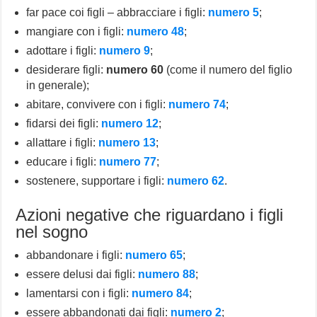
far pace coi figli – abbracciare i figli:
numero 5
;
mangiare con i figli:
numero 48
;
adottare i figli:
numero 9
;
desiderare figli:
numero 60
(come il numero del figlio
in generale);
abitare, convivere con i figli:
numero 74
;
fidarsi dei figli:
numero 12
;
allattare i figli:
numero 13
;
educare i figli:
numero 77
;
sostenere, supportare i figli:
numero 62
.
Azioni negative che riguardano i figli
nel sogno
abbandonare i figli:
numero 65
;
essere delusi dai figli:
numero 88
;
lamentarsi con i figli:
numero 84
;
essere abbandonati dai figli:
numero 2
;