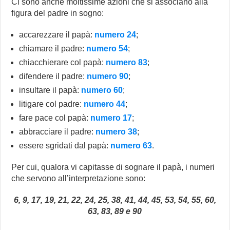
Ci sono anche moltissime azioni che si associano alla
figura del padre in sogno:
accarezzare il papà:
numero 24
;
chiamare il padre:
numero 54
;
chiacchierare col papà:
numero 83
;
difendere il padre:
numero 90
;
insultare il papà:
numero 60
;
litigare col padre:
numero 44
;
fare pace col papà:
numero 17
;
abbracciare il padre:
numero 38
;
essere sgridati dal papà:
numero 63
.
Per cui, qualora vi capitasse di sognare il papà, i numeri
che servono all’interpretazione sono:
6, 9, 17, 19, 21, 22, 24, 25, 38, 41, 44, 45, 53, 54, 55, 60,
63, 83, 89 e 90