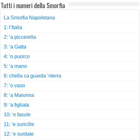
Tutti i numeri della Smorfia
La Smorfia Napoletana
1: l’Italia
2: ‘a piccerella
3: ‘a Gatta
4: ‘o puorco
5: ‘a mano
6: chella ca guarda ‘nterra
7: ‘o vaso
8: ‘a Maronna
9: ‘a figliata
10: ‘e fasule
11: ‘e suricille
12: ‘e surdate