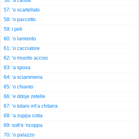
56: ‘a caruta
57: ‘o scartellato
58: ‘o paccotto
59: i peli
60: ‘o lamiento
61: ‘o cacciatore
62: ‘o muorto acciso
63: ‘a sposa
64: ‘a sciammeria
65: ‘o chianto
66: ‘e ddoje zetelle
67: ‘o totaro int’a chitarra
68: ‘a zuppa cotta
69: sott’e ‘ncoppa
70: ‘o palazzo