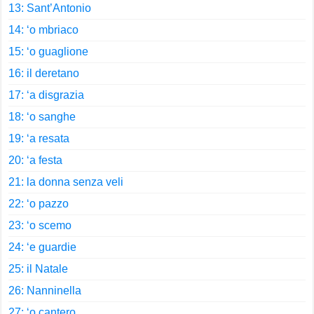
13: Sant’Antonio
14: ‘o mbriaco
15: ‘o guaglione
16: il deretano
17: ‘a disgrazia
18: ‘o sanghe
19: ‘a resata
20: ‘a festa
21: la donna senza veli
22: ‘o pazzo
23: ‘o scemo
24: ‘e guardie
25: il Natale
26: Nanninella
27: ‘o cantero