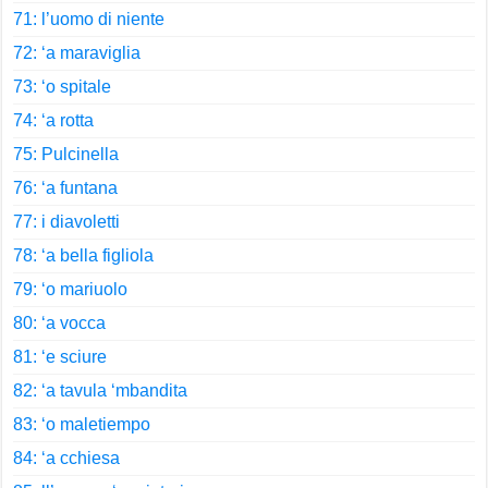
71: l’uomo di niente
72: ‘a maraviglia
73: ‘o spitale
74: ‘a rotta
75: Pulcinella
76: ‘a funtana
77: i diavoletti
78: ‘a bella figliola
79: ‘o mariuolo
80: ‘a vocca
81: ‘e sciure
82: ‘a tavula ‘mbandita
83: ‘o maletiempo
84: ‘a cchiesa