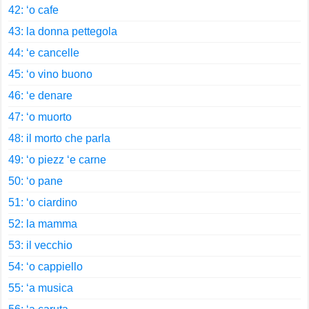
42: ‘o cafe
43: la donna pettegola
44: ‘e cancelle
45: ‘o vino buono
46: ‘e denare
47: ‘o muorto
48: il morto che parla
49: ‘o piezz ‘e carne
50: ‘o pane
51: ‘o ciardino
52: la mamma
53: il vecchio
54: ‘o cappiello
55: ‘a musica