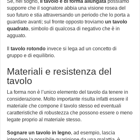
Se, nel sogno,
il tavolo è di forma allungata
possiamo
supporre che il sognatore abbia una visione rosea del
suo futuro e stia attraversando un periodo che lo porta a
guardare avanti; sul fronte opposto troviamo
un tavolo
quadrato
, simbolo di qualcosa di negativo che è in
agguato.
Il
tavolo rotondo
invece si lega ad un concetto di
gruppo e di equilibrio.
Materiali e resistenza del
tavolo
La forma non è l’unico elemento del tavolo da tenere in
considerazione. Molto importante risulta infatti essere il
materiale che compone il tavolo stesso ed eventuali
caratteristiche di robustezza che possono essere o meno
legate proprio al materiale stesso.
Sognare un tavolo in legno
, ad esempio, lascia
intendere la possibile guarigione da una malattia, è